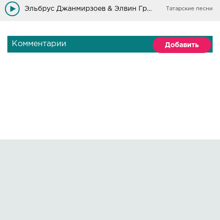
Эльбрус Джанмирзоев & Элвин Грей - Пошёл налево
Татарские песни
Комментарии
Добавить
Правообладателям
О сайте
По всем вопросам пишите на:
kmuzoncom@mail.ru