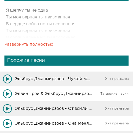
Я шепчу ты не одна
Ты моя верная ты неизменная
В сердце война но ты вселенная
Ты моя верная ты неизменная
В сердце война но ты вселенная
Развернуть полностью
Похожие песни
Эльбрус Джанмирзоев - Чужой женою стала
Хит премьера
Элвин Грей & Эльбрус Джанмирзоев - Пошел налево
Татарские песни
Эльбрус Джанмирзоев - От земли до луны
Хит премьера
Эльбрус Джанмирзоев - Она Меня Околдовала (SAV4UN Remix Tik-Tok)
Хит премьера