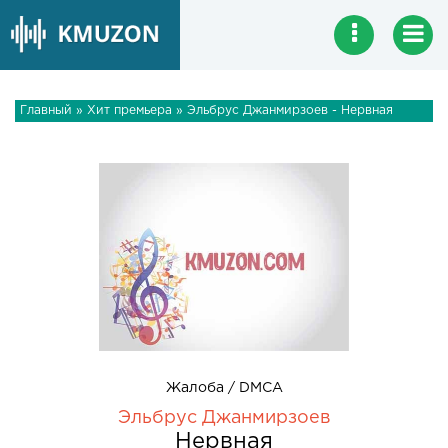
Главный
»
Хит премьера
» Эльбрус Джанмирзоев - Нервная
Жалоба / DMCA
Эльбрус Джанмирзоев
Нервная