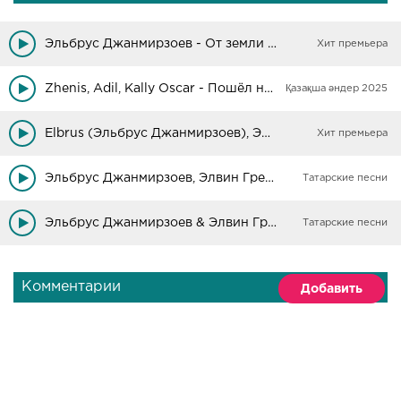
Эльбрус Джанмирзоев - От земли до луны
Хит премьера
Zhenis, Adil, Kally Oscar - Пошёл на лево потом пошёл на права
Қазақша әндер 2025
Elbrus (Эльбрус Джанмирзоев), Элвин Грей - Небеса
Хит премьера
Эльбрус Джанмирзоев, Элвин Грей - пошел налево
Татарские песни
Эльбрус Джанмирзоев & Элвин Грей - Пошёл налево
Татарские песни
Комментарии
Добавить