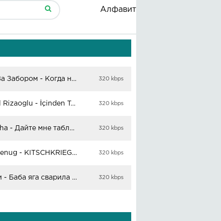
Алфавит
Мир За Забором - Когда нас понесут
320 kbps
Kemal Rizaoglu - İçinden Tanırım
320 kbps
Natasha - Дайте мне таблетку для души
320 kbps
Gut Genug - KITSCHKRIEG (Marimba Ringtone Cover)
320 kbps
Кэнни - Баба яга сварила зелье
320 kbps