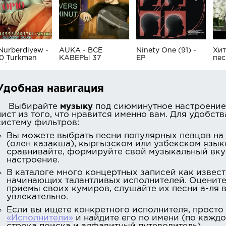
 Nurberdiyew -
AUKA - ВСЕ
Ninety One (91) -
Хит
10 Turkmen
КАВЕРЫ 37
EP
пес
mlary 2022
МИНУТ
анд
Удобная навигация
Выбирайте
музыку
под сиюминутное настроение
лист из того, что нравится именно вам. Для удобст
систему фильтров:
Вы можете выбрать песни популярных певцов на
(олен казакша), кыргызском или узбекском язык
сравнивайте, формируйте свой музыкальный вкус
настроение.
В каталоге много концертных записей как извест
начинающих талантливых исполнителей. Оценит
приемы своих кумиров, слушайте их песни а-ля 
увлекательно.
Если вы ищете конкретного исполнителя, просто
«Исполнители»
и найдите его по имени (по каждо