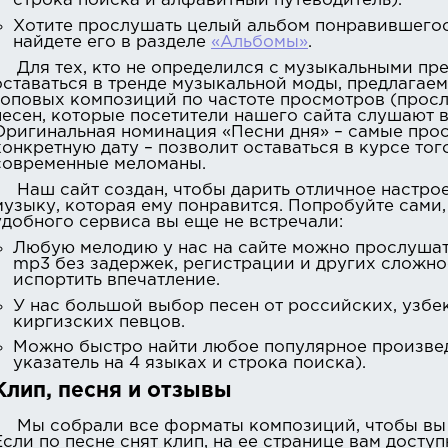
строка поиска и алфавитный путеводитель).
Хотите прослушать целый альбом понравившегос
найдете его в разделе
«Альбомы»
.
Для тех, кто не определился с музыкальными пр
оставаться в тренде музыкальной моды, предлагае
топовых композиций по частоте просмотров (просл
песен, которые посетители нашего сайта слушают в
Оригинальная номинация «Песни дня» – самые про
конкретную дату – позволит оставаться в курсе тог
современные меломаны.
Наш сайт создан, чтобы дарить отличное настро
музыку, которая ему понравится. Попробуйте сами, 
удобного сервиса вы еще не встречали:
Любую мелодию у нас на сайте можно прослушат
mp3 без задержек, регистрации и других сложно
испортить впечатление.
У нас большой выбор песен от российских, узбек
киргизских певцов.
Можно быстро найти любое популярное произве
указатель на 4 языках и строка поиска).
Клип, песня и отзывы
Мы собрали все форматы композиций, чтобы вы
Если по песне снят клип, на ее странице вам досту