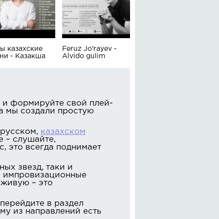
ы казахские
Feruz Jo'rayev -
ни - Казакша
Alvido gulim
ер 2020
 и формируйте свой плей-
ва мы создали простую
 русском,
казахском
е – слушайте,
, это всегда поднимает
ных звезд, таки и
е импровизационные
вживую – это
 перейдите в раздел
му из направлений есть