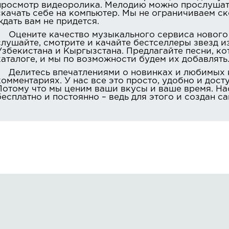
просмотр видеоролика. Мелодию можно прослушать
скачать себе на компьютер. Мы не ограничиваем ск
ждать вам не придется.
Оцените качество музыкального сервиса нового
слушайте, смотрите и качайте бестселлеры звезд из
Узбекистана и Кыргызстана. Предлагайте песни, ко
каталоге, и мы по возможности будем их добавлять
Делитесь впечатлениями о новинках и любимых
комментариях. У нас все это просто, удобно и дост
Потому что мы ценим ваши вкусы и ваше время. Н
бесплатно и постоянно – ведь для этого и создан с
Правообладателям
О сайте