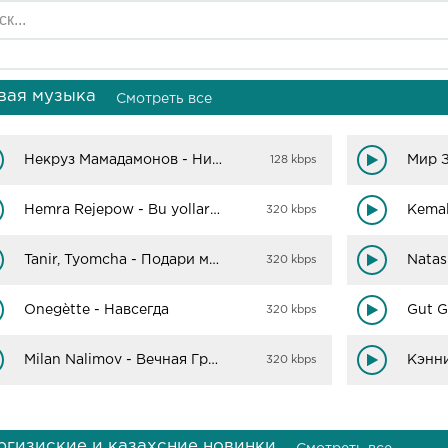
вая музыка
Смотреть все
Некруз Мамадамонов - Нигори мара
128 kbps
Hemra Rejepow - Bu yollarda
320 kbps
Tanir, Tyomcha - Подари мне лето
320 kbps
Onegètte - Навсегда
320 kbps
Milan Nalimov - Вечная Грусть
320 kbps
ргизиские и казахсние новинки