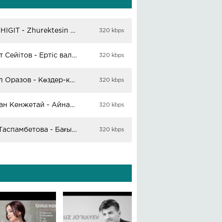
NURZHIGIT - Zhurektesin (cover)
320 kbps
Әділет Сейітов - Ертіс вальсі
320 kbps
Ақжол Оразов - Көздер-көздер
320 kbps
Асылан Кенжетай - Айналайын (cover)
320 kbps
Інжу Таспамбетова - Бағың жансын
320 kbps