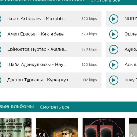
Смотреть все
Ikram Artiqbaev - Muxabbat (Cover)
320 kbps
Аман Ерасыл - Көктөбеде
320 kbps
Ерімбетов Нұртас - Жалған Елес
320 kbps
Шаба Аденкулкызы - Наурыз коктем
320 kbps
Дастан Тұрдалы - Күрең күз
192 kbps
вые альбомы
Смотреть все