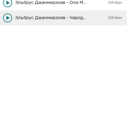
Эльбрус Джанмирзоев - Она Меня Околдовала (SAV4UN Remix Tik-Tok)
128 kbps
Эльбрус Джанмирзоев - Чародейка
128 kbps