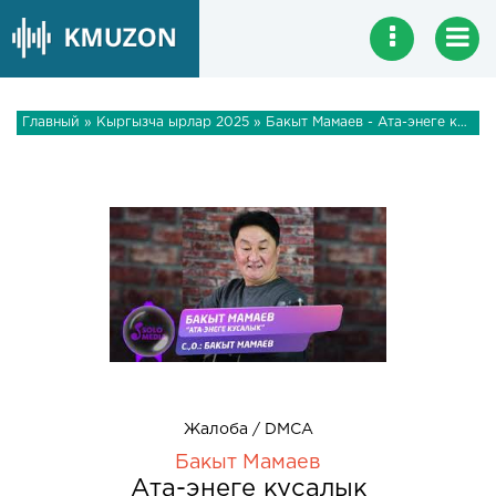
Главный
»
Кыргызча ырлар 2025
» Бакыт Мамаев - Ата-энеге кусалык
Жалоба / DMCA
Бакыт Мамаев
Ата-энеге кусалык