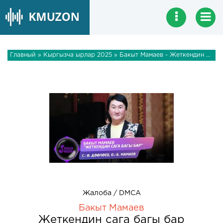
Главный
»
Кыргызча ырлар 2025
» Бакыт Мамаев - Жеткендин сага багы бар
Жалоба / DMCA
Бакыт Мамаев
Жеткендин сага багы бар