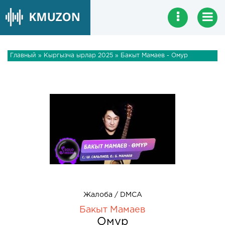
Главный
»
Кыргызча ырлар 2025
» Бакыт Мамаев - Омур
Жалоба / DMCA
Бакыт Мамаев
Омур