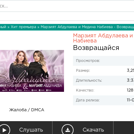
ный
»
Хит премьера
» Марзият Абдулаева и Медина Набиева - Возвращ
Марзият Абдулаева и
Набиева
Возвращайся
Просмотров:
3,2
Размер:
3:3
Длительность:
128
Качество:
11-
Дата релиза:
Жалоба / DMCA
Слушать
Скачать