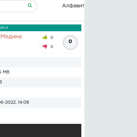
Алфавит
айся
 Медина
0
0
0
5 MB
3
06-2022, 14:08