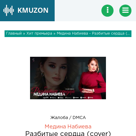
Главный
»
Хит премьера
» Медина Набиева - Разбитые сердца (cover)
Жалоба / DMCA
Медина Набиева
Разбитые сердца (cover)