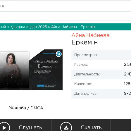
ный
»
Қазақша әндер 2025
» Айна Набиева - Еркемін
Айна Набиева
Еркемін
Просмотров:
2,5
Размер:
2:4
Длительность:
128
Качество:
9-0
Дата релиза:
Жалоба / DMCA
Слушать
Скачать