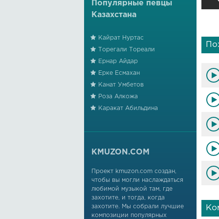
Популярные певцы
Казахстана
Кайрат Нуртас
По
Торегали Тореали
Ернар Айдар
Ерке Есмахан
Канат Умбетов
Роза Алкожа
Каракат Абильдина
KMUZON.COM
Проект kmuzon.com создан,
чтобы вы могли наслаждаться
любимой музыкой там, где
захотите, и тогда, когда
захотите. Мы собрали лучшие
Ко
композиции популярных