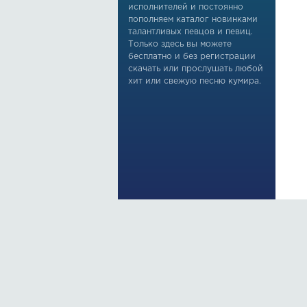
исполнителей и постоянно
пополняем каталог новинками
талантливых певцов и певиц.
Только здесь вы можете
бесплатно и без регистрации
скачать или прослушать любой
хит или свежую песню кумира.
По