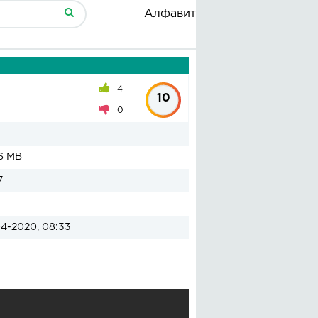
Алфавит
4
10
0
6 MB
7
4-2020, 08:33