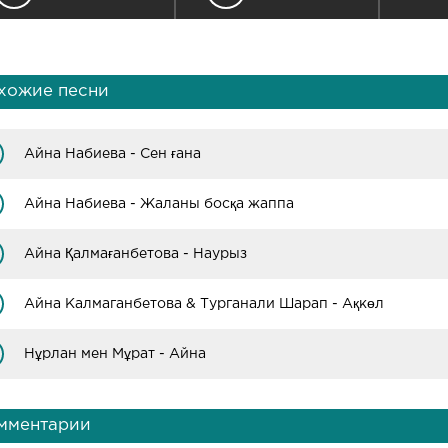
хожие песни
Айна Набиева - Сен ғана
Айна Набиева - Жаланы босқа жаппа
Айна Қалмағанбетова - Наурыз
Айна Калмаганбетова & Турганали Шарап - Ақкөл
Нұрлан мен Мұрат - Айна
мментарии