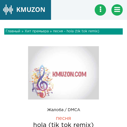
Главный
»
Хит премьера
» песня - hola (tik tok remix)
Жалоба / DMCA
песня
hola (tik tok remix)