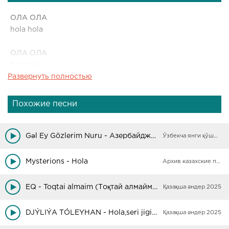
ОЛА ОЛА
hola hola
ОЛА ОЛА
hola hola
Развернуть полностью
Похожие песни
Gəl Ey Gözlerim Nuru - Азербайджанская песня (Remix)
Ўзбекча янги қўшиқлар
Mysterions - Hola
Архив казахские песни
EQ - Toqtai almaim (Тоқтай алмаймын мүлде)
Қазақша әндер 2025
DJÝLIÝA TÓLEYHAN - Hola,seri jigit Хола, сері жігіт
Қазақша әндер 2025