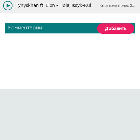
Tynyskhan ft. Elen - Hola, Issyk-Kul
Кыргызча ырлар 2025
Комментарии
Добавить
Правообладателям
О сайте
По всем вопросам пишите на:
kmuzoncom@mail.ru