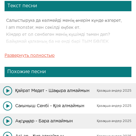
Текст песни
Салыстыруға да келмейді менің өнерім күнде өзгерет,
I am monster, мен секілді еңбек ет.
Кімдер ет ол сенбеген менің күшімді төмен деп?
Байқамай қалғаның ба не енді бәрі ТЫМ БӨЛЕК
Развернуть полностью
O my o my o my god,
Менің артыма ереді олар ақырындап.
Тек мен білем бірақта кімнің кім екенін,
Похожие песни
Менде бәріне дайын тұр жеке компрамат.
Шах және мат саған қайталап ат,
Қайрат Медет - Шақыра алмаймын
Қазақша әндер 2025
Құламайм оқтарың ұшты айдалаға.
Енді тез қаш бол дереу рұқсат жоқ саған,
Сағыныш Сенбі - Қоя алмаймын
Қазақша әндер 2025
Менің жолымнан келмес тайдыруғааааа.
Ақсұңқар - Бара алмаймын
Қазақша әндер 2025
Токтатпа мені шегінерге жол жоқ,
Маған шұғыл түрде дәрігер керек,