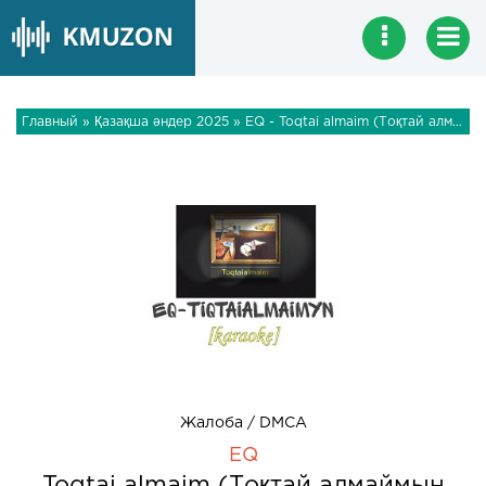
Главный
»
Қазақша әндер 2025
» EQ - Toqtai almaim (Тоқтай алмаймын мүлде)
Жалоба / DMCA
EQ