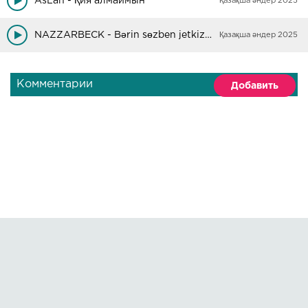
AsLan - Қия алмаймын
Қазақша әндер 2025
Ертерек, ереуілге дайындал,
Менің сөздеріме қарама - қарсы шық, пайымда.
NAZZARBECK - Bәrin sөzben jetkize almaim...
Қазақша әндер 2025
Мен жайында бұл, тақпақ емес ақтап шығатын мені,
Хақ нақ десең сақтан, сол немесе оң жақтан, келеміз біз
күтпеген жағдайда СЕНІҢ ҮЙІҢЕ.
Комментарии
Добавить
Hola hola hola B.I.B - лерге сәлем,
Hola hola hola Хэйтерларыма сәлем,
Hola hola hola маған тез кету керек,
Hola hola hola ТОҚТАЙ АЛМАЙМЫН МҮЛДЕ
Қайтадан келдім (ха)
Мен қайтадан келдім.
Мына бала күлмейт деп қайта қайта айта бердің.
Сол себепті сен қабылдап ал қызып тұрғанда менің ақ
денем,
Сыртыма қарап сынағандарды көрсем мен күле берем.
Правообладателям
О сайте
Ахаххаха.....
По всем вопросам пишите на:
kmuzoncom@mail.ru