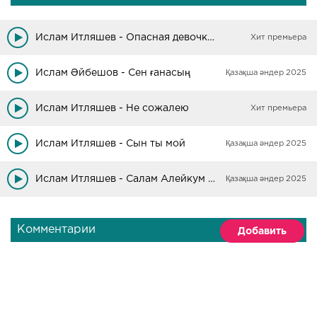
Ты прости меня родной сынок
Для меня страшнее нету муки
Это был мой жизненный урок
Ислам Итляшев - Опасная девочка, девочка криминал
Хит премьера
Для меня страшнее нету муки
Это был мой жизненный урок
Ислам Әйбешов - Сен ғанасың
Қазақша әндер 2025
Ислам Итляшев - Не сожалею
Хит премьера
Ислам Итляшев - Сын ты мой
Қазақша әндер 2025
Ислам Итляшев - Салам Алейкум Братьям
Қазақша әндер 2025
Комментарии
Добавить