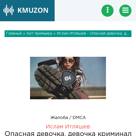
Главный
»
Хит премьера
» Ислам Итляшев - Опасная девочка, девочка криминал
Жалоба / DMCA
Ислам Итляшев
Опасная девочка, девочка криминал