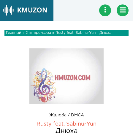
Главный
»
Хит премьера
» Rusty feat. SabinurYun - Днюха
Жалоба / DMCA
Rusty feat. SabinurYun
Днюха