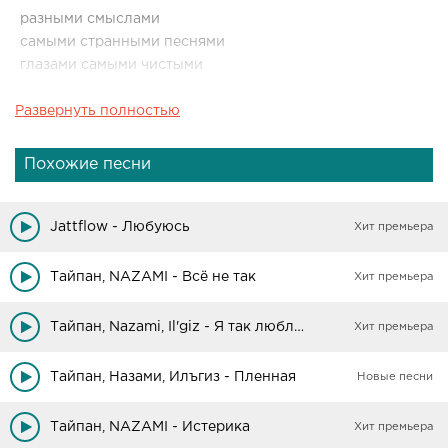
разными смыслами
самыми странными песнями
глазами самыми чистыми
Развернуть полностью
Похожие песни
Jattflow - Любуюсь
Хит премьера
Тайпан, NAZAMI - Всё не так
Хит премьера
Тайпан, Nazami, Il'giz - Я так люблю тебя останусь до утра
Хит премьера
Тайпан, Назами, Илъгиз - Пленная
Новые песни
Тайпан, NAZAMI - Истерика
Хит премьера