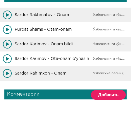
Sardor Rakhmatov - Onam
Ўзбекча янги қўшиқлар
Furqat Shams - Otam-onam
Ўзбекча янги қўшиқлар
Sardor Karimov - Onam bildi
Ўзбекча янги қўшиқлар
Sardor Karimov - Ota-onam o'ynasin
Ўзбекча янги қўшиқлар
Sardor Rahimxon - Onam
Узбекские песни (Архив)
Комментарии
Добавить