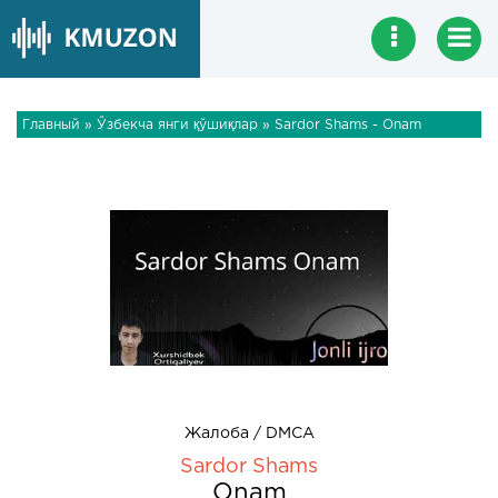
Главный
»
Ўзбекча янги қўшиқлар
» Sardor Shams - Onam
Жалоба / DMCA
Sardor Shams
Onam