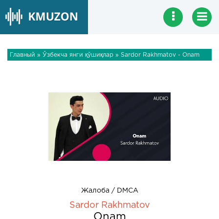
Главный
»
Ўзбекча янги қўшиқлар
» Sardor Rakhmatov - Onam
Жалоба / DMCA
Sardor Rakhmatov
Onam