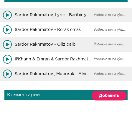
Sardor Rakhmatov, Lyric - Baribir yurakdasan
Ўзбекча янги қўшиқлар
Sardor Rakhmatov - Kerak emas
Ўзбекча янги қўшиқлар
Sardor Rakhmatov - Ojiz qalb
Ўзбекча янги қўшиқлар
Il'Khann & Emran & Sardor Rakhmatov - Yo'qchilik
Ўзбекча янги қўшиқлар
Sardor Rakhmatov , Muborak - Alvido
Ўзбекча янги қўшиқлар
Комментарии
Добавить