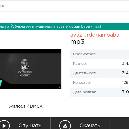
ный
»
Ўзбекча янги қўшиқлар
» ayaz erdogan baba - mp3
ayaz erdogan baba
mp3
Просмотров:
3,4
Размер:
3:4
Длительность:
128
Качество:
7-0
Дата релиза:
Жалоба / DMCA
Слушать
Скачать