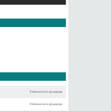
Ўзбекча янги қўшиқлар
Ўзбекча янги қўшиқлар