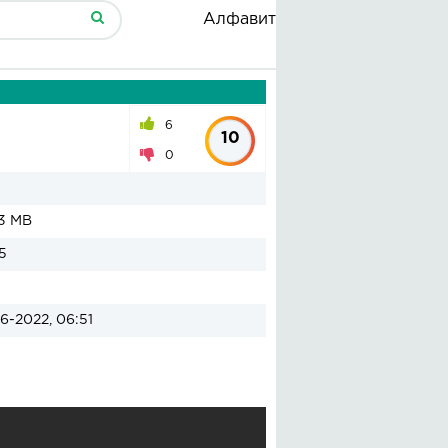
Алфавит
6
10
0
3 MB
5
6-2022, 06:51