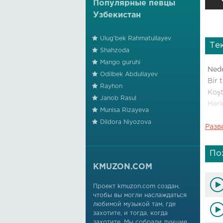
Популярные певцы
Узбекистан
Ulug'bek Rahmatullayev
Те
Shahzoda
Mango guruhi
Nede
Odilbek Abdullayev
Bir 
Rayhon
Koş
Janob Rasul
Herk
Munisa Rizayeva
Dildora Niyozova
Разв
Den
Üste
Tüke
По
Kal
KMUZON.COM
Kırd
Проект kmuzon.com создан,
чтобы вы могли наслаждаться
Kalk
любимой музыкой там, где
Çık
захотите, и тогда, когда
Kör
захотите. Мы собрали лучшие