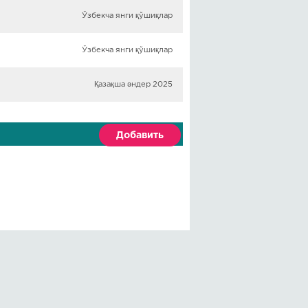
Ўзбекча янги қўшиқлар
Ўзбекча янги қўшиқлар
Қазақша әндер 2025
Добавить