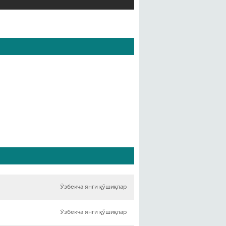
Ўзбекча янги қўшиқлар
Ўзбекча янги қўшиқлар