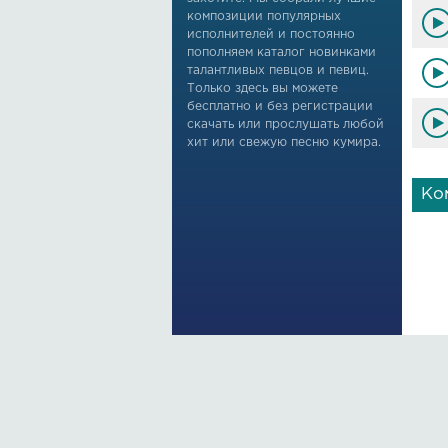
композиции популярных
исполнителей и постоянно
Taz
пополняем каталог новинками
Taz
талантливых певцов и певиц.
Taz
Только здесь вы можете
Taz
бесплатно и без регистрации
скачать или прослушать любой
хит или свежую песню кумира.
Ко