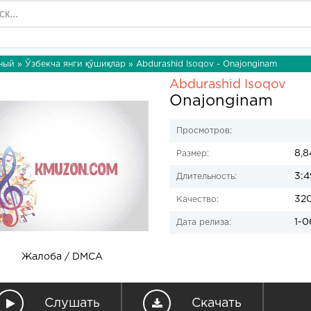
ный
»
Ўзбекча янги қўшиқлар
» Abdurashid Isoqov - Onajonginam
Abdurashid Isoqov
Onajonginam
Просмотров:
8,8
Размер:
3:4
Длительность:
32
Качество:
1-0
Дата релиза:
Жалоба / DMCA
Слушать
Скачать