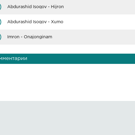
Abdurashid Isoqov - Hijron
im va tabassum onajonginam
im va tabassum onajonginam
Abdurashid Isoqov - Xumo
im va tabassum onajonginam
im va tabassum onajonginam
Imron - Onajonginam
мментарии
Правообладателям
О сайте