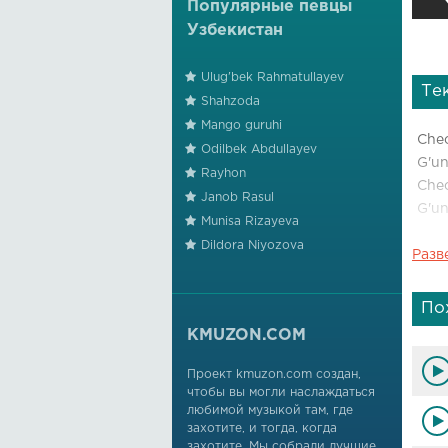
Популярные певцы
Узбекистан
Ulug'bek Rahmatullayev
Те
Shahzoda
Mango guruhi
Chec
Odilbek Abdullayev
G'u
Rayhon
Chec
Janob Rasul
G'u
Munisa Rizayeva
Dildora Niyozova
Разв
Siz 
Siz 
Qo's
По
Qo's
KMUZON.COM
Bay
Проект kmuzon.com создан,
чтобы вы могли наслаждаться
To'y
любимой музыкой там, где
Taz
захотите, и тогда, когда
Taz
захотите. Мы собрали лучшие