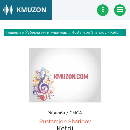
Главный
»
Ўзбекча янги қўшиқлар
» Rustamjon Sharipov - Ketdi
Жалоба / DMCA
Rustamjon Sharipov
Ketdi