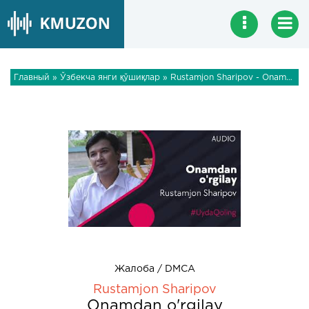
Главный
»
Ўзбекча янги қўшиқлар
» Rustamjon Sharipov - Onamdan o'rgilay
Жалоба / DMCA
Rustamjon Sharipov
Onamdan o'rgilay