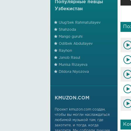
Популярные певцы
Узбекистан
Ulug'bek Rahmatullayev
По
Shahzoda
Mango guruhi
Odilbek Abdullayev
Rayhon
Janob Rasul
Munisa Rizayeva
Dildora Niyozova
KMUZON.COM
Проект kmuzon.com создан,
чтобы вы могли наслаждаться
любимой музыкой там, где
Ко
захотите, и тогда, когда
захотите. Мы собрали лучшие