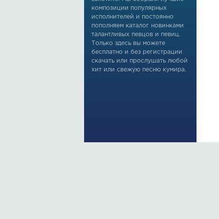
композиции популярных
исполнителей и постоянно
пополняем каталог новинками
талантливых певцов и певиц.
Только здесь вы можете
бесплатно и без регистрации
скачать или прослушать любой
хит или свежую песню кумира.
По