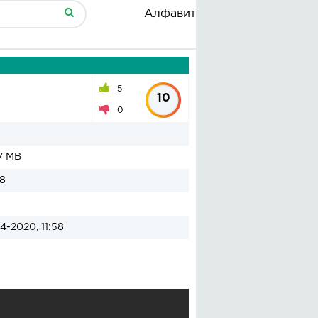
Алфавит
5
10
0
7 MB
8
4-2020, 11:58