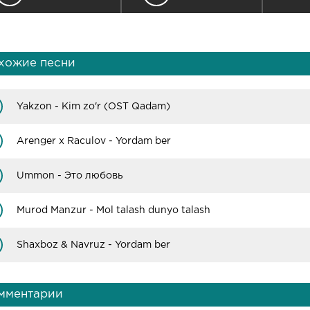
хожие песни
Yakzon - Kim zo'r (OST Qadam)
Arenger x Raculov - Yordam ber
Ummon - Это любовь
Murod Manzur - Mol talash dunyo talash
Shaxboz & Navruz - Yordam ber
мментарии