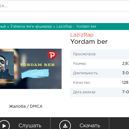
ный
»
Ўзбекча янги қўшиқлар
» LazizRap - Yordam ber
LazizRap
Yordam ber
Просмотров:
2,8
Размер:
3:0
Длительность:
128
Качество:
7-0
Дата релиза:
Жалоба / DMCA
Слушать
Скачать