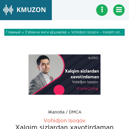
Главный
»
Ўзбекча янги қўшиқлар
» Vohidjon Isoqov - Xalqim sizlardan xavotirdaman
Жалоба / DMCA
Vohidjon Isoqov
Xalqim sizlardan xavotirdaman