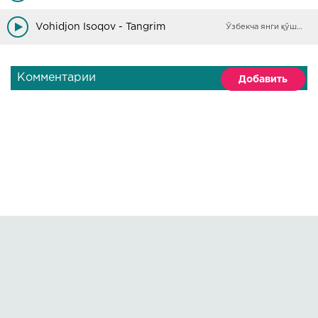
Vohidjon Isoqov - Tangrim
Ўзбекча янги қўшиқлар
Комментарии
Добавить
Правообладателям
О сайте
По всем вопросам пишите на:
kmuzoncom@mail.ru