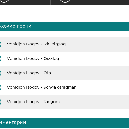
хожие песни
Vohidjon Isoqov - Ikki qirg'oq
Vohidjon Isoqov - Qizaloq
Vohidjon Isoqov - Ota
Vohidjon Isoqov - Senga oshiqman
Vohidjon Isoqov - Tangrim
мментарии