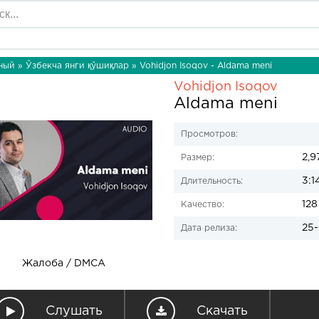
ный
»
Ўзбекча янги қўшиқлар
» Vohidjon Isoqov - Aldama meni
Vohidjon Isoqov
Aldama meni
Просмотров:
2,9
Размер:
3:1
Длительность:
128
Качество:
25-
Дата релиза:
Жалоба / DMCA
Слушать
Скачать