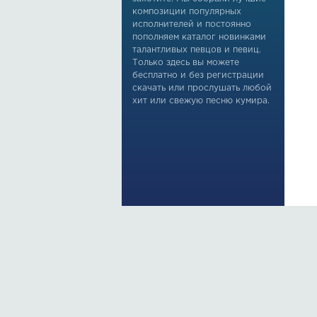
композиции популярных
исполнителей и постоянно
пополняем каталог новинками
талантливых певцов и певиц.
Только здесь вы можете
бесплатно и без регистрации
скачать или прослушать любой
хит или свежую песню кумира.
По