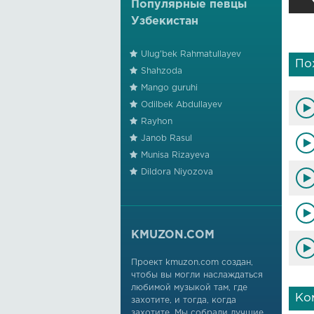
Популярные певцы
Узбекистан
Ulug'bek Rahmatullayev
По
Shahzoda
Mango guruhi
Odilbek Abdullayev
Rayhon
Janob Rasul
Munisa Rizayeva
Dildora Niyozova
KMUZON.COM
Проект kmuzon.com создан,
чтобы вы могли наслаждаться
любимой музыкой там, где
Ко
захотите, и тогда, когда
захотите. Мы собрали лучшие