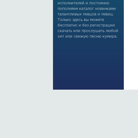
исполнителей и постоянно
пополняем каталог новинками
талантливых певцов и певиц.
Только здесь вы можете
бесплатно и без регистрации
скачать или прослушать любой
хит или свежую песню кумира.
По