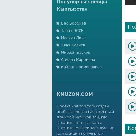
Популярные певцы
Кыргызстан
Бек Борбиев
По
Талант 60'К
Малика Дина
Аваз Акимов
Мирлан Баеков
Самара Каримова
Кайрат Примбердиев
KMUZON.COM
Проект kmuzon.com создан,
чтобы вы могли наслаждаться
любимой музыкой там, где
захотите, и тогда, когда
Ко
захотите. Мы собрали лучшие
композиции популярных