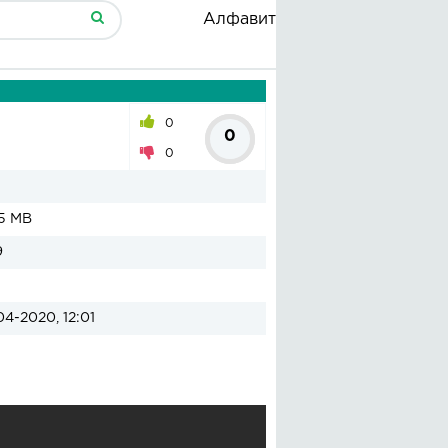
Алфавит
0
0
0
5 MB
9
04-2020, 12:01