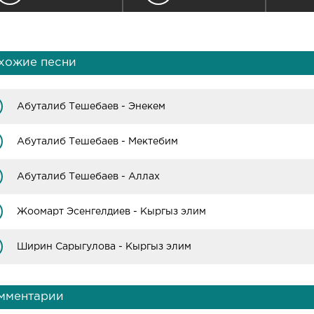
хожие песни
Абуталиб Тешебаев - Энекем
Абуталиб Тешебаев - Мектебим
Абуталиб Тешебаев - Аллах
Жоомарт Эсенгелдиев - Кыргыз элим
Ширин Сарыгулова - Кыргыз элим
мментарии