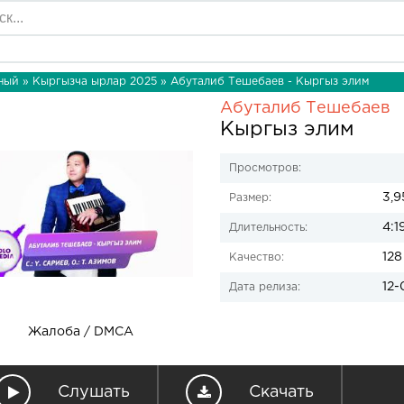
ный
»
Кыргызча ырлар 2025
» Абуталиб Тешебаев - Кыргыз элим
Абуталиб Тешебаев
Кыргыз элим
Просмотров:
3,9
Размер:
4:1
Длительность:
128
Качество:
12-
Дата релиза:
Жалоба / DMCA
Слушать
Скачать