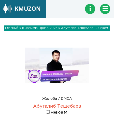
Главный
»
Кыргызча ырлар 2025
» Абуталиб Тешебаев - Энекем
Жалоба / DMCA
Абуталиб Тешебаев
Энекем