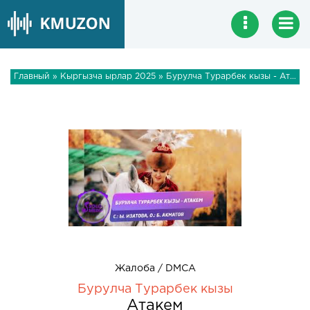
Главный
»
Кыргызча ырлар 2025
» Бурулча Турарбек кызы - Атакем
Жалоба / DMCA
Бурулча Турарбек кызы
Атакем