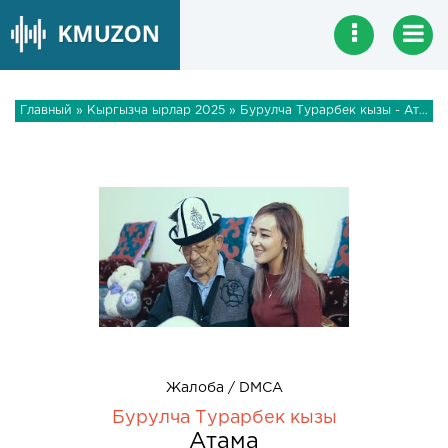
Главный
»
Кыргызча ырлар 2025
» Бурулча Турарбек кызы - Атама
Жалоба / DMCA
Бурулча Турарбек кызы
Атама