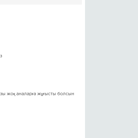
з
ызы жоқ аналарға жұғысты болсын