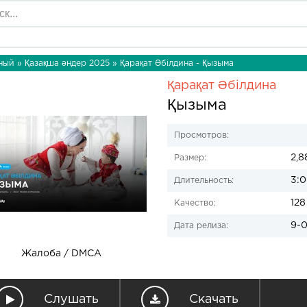
ный
»
Қазақша әндер 2025
» Қарақат Әбілдина - Қызыма
Қарақат Әбілдина
Қызыма
Просмотров:
2,8
Размер:
3:0
Длительность:
128
Качество:
9-0
Дата релиза:
Жалоба / DMCA
Слушать
Скачать