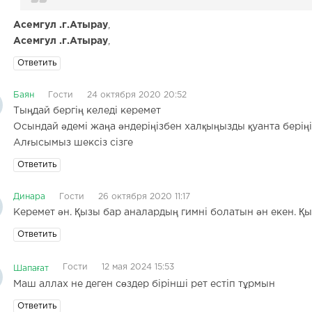
Асемгул .г.Атырау
,
Асемгул .г.Атырау
,
Ответить
Баян
Гости
24 октября 2020 20:52
Тыңдай бергің келеді керемет
Осындай әдемі жаңа әндеріңізбен халқыңызды қуанта беріңі
Алғысымыз шексіз сізге
Ответить
Динара
Гости
26 октября 2020 11:17
Керемет ән. Қызы бар аналардың гимні болатын ән екен. Қ
Ответить
Гости
12 мая 2024 15:53
Шапағат
Маш аллах не деген сөздер бірінші рет естіп тұрмын
Ответить