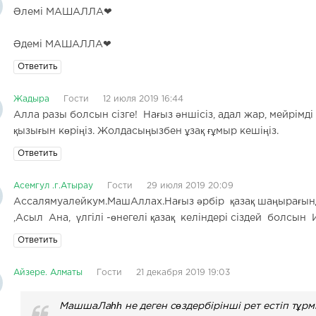
Әлемі МАШАЛЛА❤
Әдемі МАШАЛЛА❤
Ответить
Жадыра
Гости
12 июля 2019 16:44
Алла разы болсын сізге! Нағыз әншісіз, адал жар, мейрім
қызығын көріңіз. Жолдасыңызбен ұзақ ғұмыр кешіңіз.
Ответить
Асемгул .г.Атырау
Гости
29 июля 2019 20:09
Ассалямуалейкум.МашАллах.Нағыз әрбір қазақ шаңырағын
,Асыл Ана, үлгілі -өнегелі қазақ келіндері сіздей болсы
Ответить
Айзере. Алматы
Гости
21 декабря 2019 19:03
МашшаЛаһһ не деген сөздербірінші рет естіп тұр