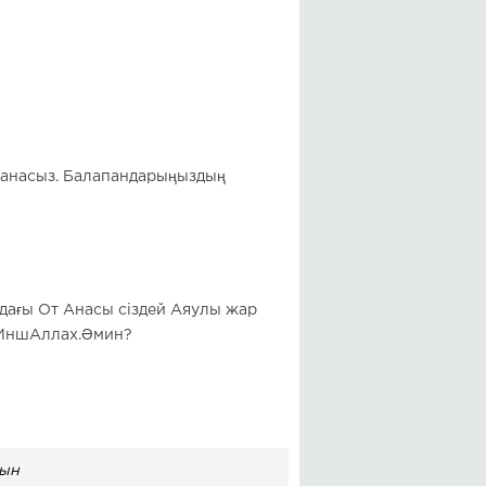
ді анасыз. Балапандарыңыздың
дағы От Анасы сіздей Аяулы жар
н ИншАллах.Әмин?
мын