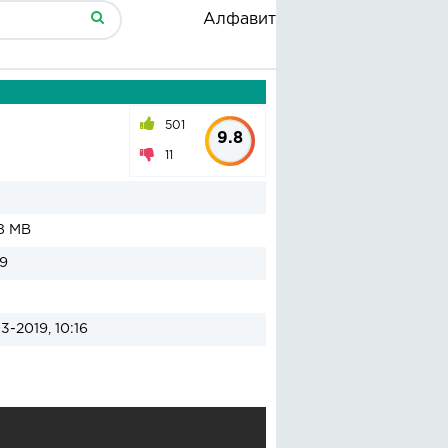
Алфавит
501
9.8
11
8 MB
9
3-2019, 10:16