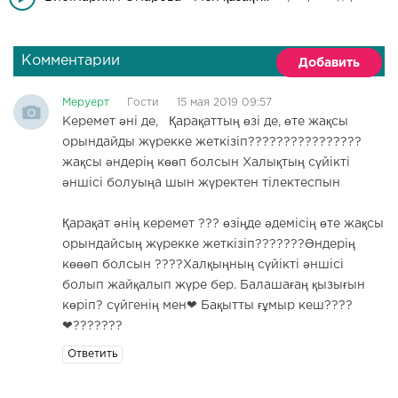
Комментарии
Добавить
Меруерт
Гости
15 мая 2019 09:57
Керемет əні де, Қарақаттың өзі де, өте жақсы
орындайды жүрекке жеткізіп????????????????
жақсы əндерің көөп болсын Халықтың сүйікті
əншісі болуыңа шын жүректен тілектеспын
Қарақат əнің керемет ??? өзіңде əдемісің өте жақсы
орындайсың жүрекке жеткізіп???????Əндерің
көөөп болсын ????Халқыңның сүйікті əншісі
болып жайқалып жүре бер. Балашағаң қызығын
көріп? сүйгенің мен❤ Бақытты ғұмыр кеш????
❤???????
Ответить