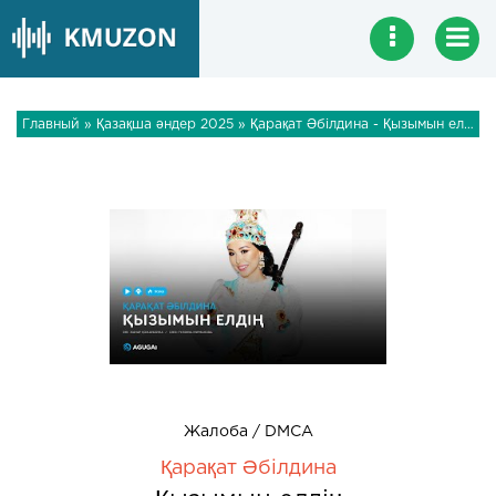
Главный
»
Қазақша әндер 2025
» Қарақат Әбілдина - Қызымын елдің
Жалоба / DMCA
Қарақат Әбілдина