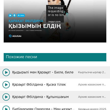
Похожие песни
Қыдырәлі мен Қарақат - Биле, биле
Кыргызча ырлар 2025
Қарақат Әбілдина - Қызға тілек
Архив казахские песни
Қарақат Әбілдина - Құлыншағым
Архив казахские песни
Бибімариям Омарова - Мен қазақтың қызымын
Қазақша әндер 2025