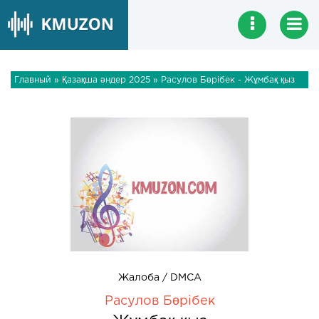
Главный
»
Қазақша әндер 2025
» Расулов Бөрібек - Жұмбақ қыз
Жалоба / DMCA
Расулов Бөрібек