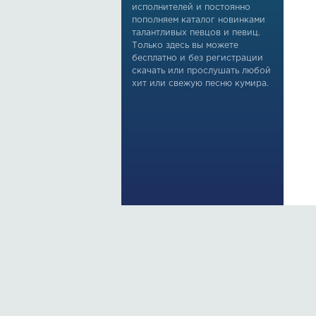
исполнителей и постоянно
пополняем каталог новинками
талантливых певцов и певиц.
Только здесь вы можете
бесплатно и без регистрации
скачать или прослушать любой
хит или свежую песню кумира.
По