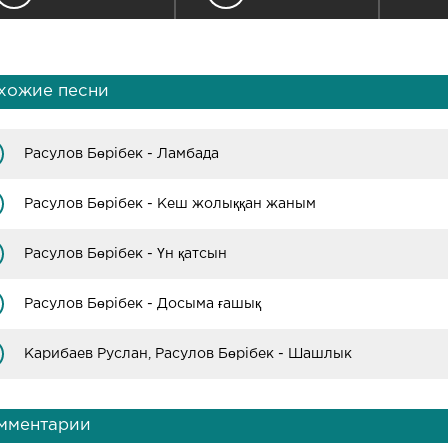
хожие песни
Расулов Бөрібек - Ламбада
Расулов Бөрібек - Кеш жолыққан жаным
Расулов Бөрібек - Үн қатсын
Расулов Бөрібек - Досыма ғашық
Карибаев Руслан, Расулов Бөрібек - Шашлык
мментарии