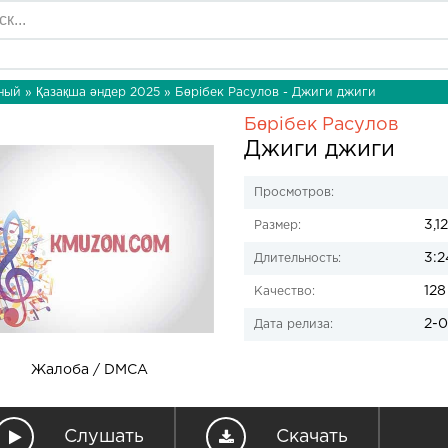
ный
»
Қазақша әндер 2025
» Бөрібек Расулов - Джиги джиги
Бөрібек Расулов
Джиги джиги
Просмотров:
3,1
Размер:
3:2
Длительность:
128
Качество:
2-0
Дата релиза:
Жалоба / DMCA
Слушать
Скачать