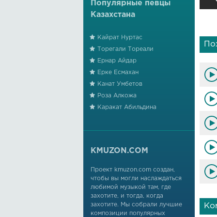
Популярные певцы
Казахстана
Кайрат Нуртас
По
Торегали Тореали
Ернар Айдар
Ерке Есмахан
Канат Умбетов
Роза Алкожа
Каракат Абильдина
KMUZON.COM
Проект kmuzon.com создан,
чтобы вы могли наслаждаться
любимой музыкой там, где
захотите, и тогда, когда
захотите. Мы собрали лучшие
Ко
композиции популярных