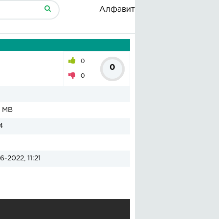
Алфавит
0
0
0
2 MB
4
6-2022, 11:21