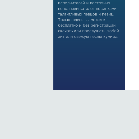
исполнителей и постоянно
пополняем каталог новинками
талантливых певцов и певиц.
Только здесь вы можете
бесплатно и без регистрации
скачать или прослушать любой
хит или свежую песню кумира.
По