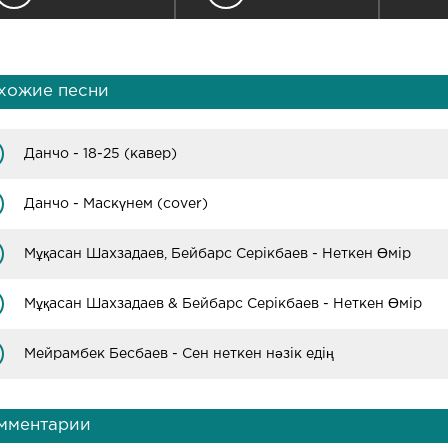
хожие песни
Данчо - 18-25 (кавер)
Данчо - Маскүнем (cover)
Мұқасан Шахзадаев, Бейбарс Серікбаев - Неткен Өмір
Мұқасан Шахзадаев & Бейбарс Серікбаев - Неткен Өмір
Мейрамбек Бесбаев - Сен неткен нәзік едің
мментарии