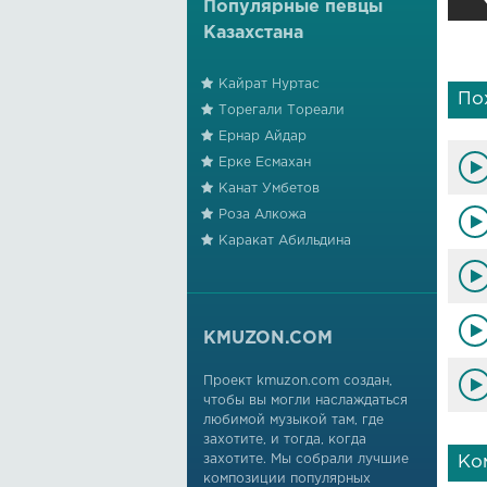
Популярные певцы
Казахстана
Кайрат Нуртас
По
Торегали Тореали
Ернар Айдар
Ерке Есмахан
Канат Умбетов
Роза Алкожа
Каракат Абильдина
KMUZON.COM
Проект kmuzon.com создан,
чтобы вы могли наслаждаться
любимой музыкой там, где
захотите, и тогда, когда
захотите. Мы собрали лучшие
Ко
композиции популярных