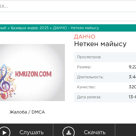
ный
»
Қазақша әндер 2025
» ДАНЧО - Неткен майысу
ДАНЧО
Неткен майысу
Просмотров:
9,2
Размер:
3:4
Длительность:
32
Качество:
13-
Дата релиза:
Жалоба / DMCA
Слушать
Скачать