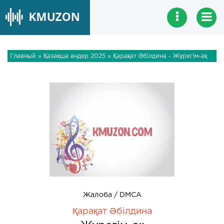
Главный
»
Қазақша әндер 2025
» Қарақат Әбілдина - Жүрегім-ақ
Жалоба / DMCA
Қарақат Әбілдина