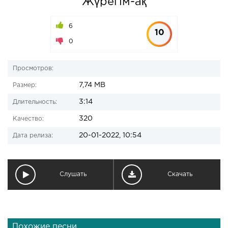
Жүрегім-ақ
6
10
0
Просмотров:
7,74 MB
Размер:
3:14
Длительность:
320
Качество:
20-01-2022, 10:54
Дата релиза:
Слушать
Скачать
Похожие песни