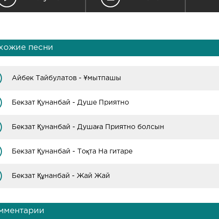
хожие песни
Айбек Тайбулатов - Ұмытпашы
Бекзат Қунанбай - Душе Приятно
Бекзат Қунанбай - Душаға Приятно болсын
Бекзат Қунанбай - Тоқта На гитаре
Бекзат Құнанбай - Жай Жай
мментарии