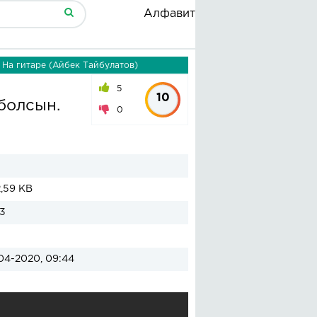
Алфавит
 На гитаре (Айбек Тайбулатов)
5
10
болсын.
0
,59 KB
3
04-2020, 09:44