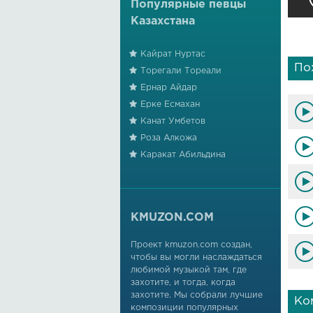
Популярные певцы
Казахстана
Кайрат Нуртас
По
Торегали Тореали
Ернар Айдар
Ерке Есмахан
Канат Умбетов
Роза Алкожа
Каракат Абильдина
KMUZON.COM
Проект kmuzon.com создан,
чтобы вы могли наслаждаться
любимой музыкой там, где
захотите, и тогда, когда
захотите. Мы собрали лучшие
Ко
композиции популярных