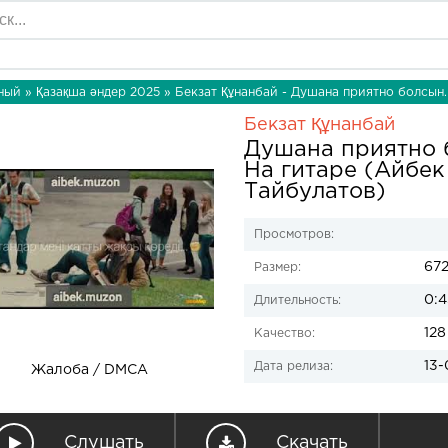
ный
»
Қазақша әндер 2025
» Бекзат Құнанбай - Душана приятно болсын.
Бекзат Құнанбай
Душана приятно 
На гитаре (Айбек
Тайбулатов)
Просмотров:
672
Размер:
0:4
Длительность:
128
Качество:
13-
Дата релиза:
Жалоба / DMCA
Слушать
Скачать