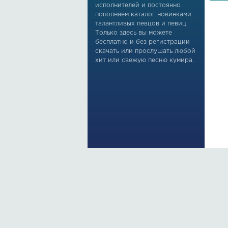
исполнителей и постоянно
пополняем каталог новинками
талантливых певцов и певиц.
Только здесь вы можете
бесплатно и без регистрации
скачать или прослушать любой
хит или свежую песню кумира.
По