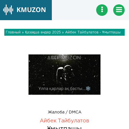
Главный
»
Қазақша әндер 2025
» Айбек Тайбулатов - Ұмытпашы
Жалоба / DMCA
Айбек Тайбулатов