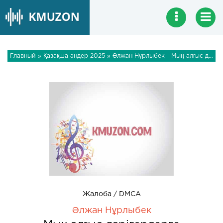
Главный
»
Қазақша әндер 2025
» Әлжан Нұрлыбек - Мың алғыс дәрігерлерге
Жалоба / DMCA
Әлжан Нұрлыбек