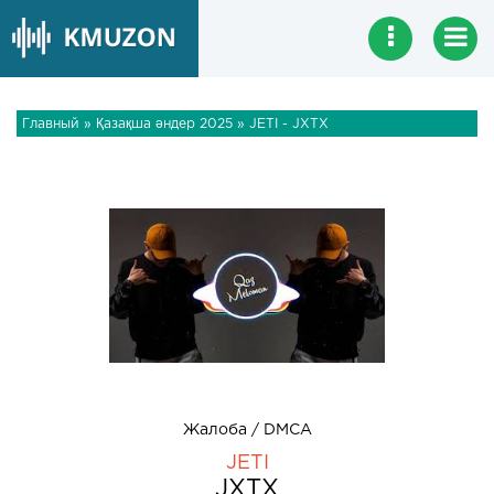
Главный
»
Қазақша әндер 2025
» JETI - JXTX
Жалоба / DMCA
JETI
JXTX