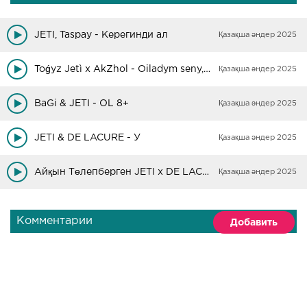
JETI, Taspay - Керегинди ал
Қазақша әндер 2025
Toǵyz Jetì x AkZhol - Oiladym seny, Ойладым сени
Қазақша әндер 2025
BaGi & JETI - OL 8+
Қазақша әндер 2025
JETI & DE LACURE - У
Қазақша әндер 2025
Айқын Төлепберген JETI x DE LACURE - Жүрегім ақ
Қазақша әндер 2025
Комментарии
Добавить