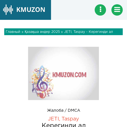
Главный
»
Қазақша әндер 2025
» JETI, Taspay - Керегинди ал
Жалоба / DMCA
JETI, Taspay
Керегинди ал