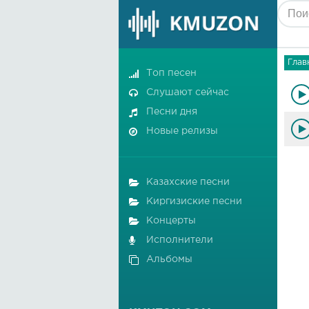
Глав
Топ песен
Слушают сейчас
Песни дня
Новые релизы
Казахские песни
Киргизиские песни
Концерты
Исполнители
Альбомы