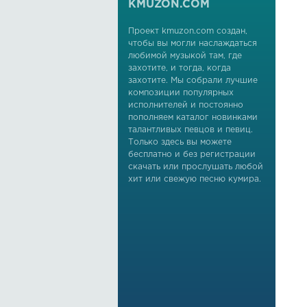
KMUZON.COM
Проект kmuzon.com создан,
чтобы вы могли наслаждаться
любимой музыкой там, где
захотите, и тогда, когда
захотите. Мы собрали лучшие
композиции популярных
исполнителей и постоянно
пополняем каталог новинками
талантливых певцов и певиц.
Только здесь вы можете
бесплатно и без регистрации
скачать или прослушать любой
хит или свежую песню кумира.