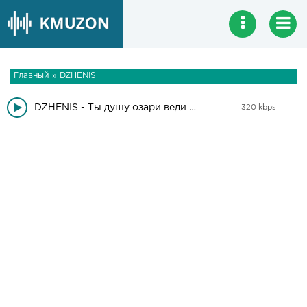
Главный
»
DZHENIS
DZHENIS - Ты душу озари веди веди меня
320 kbps