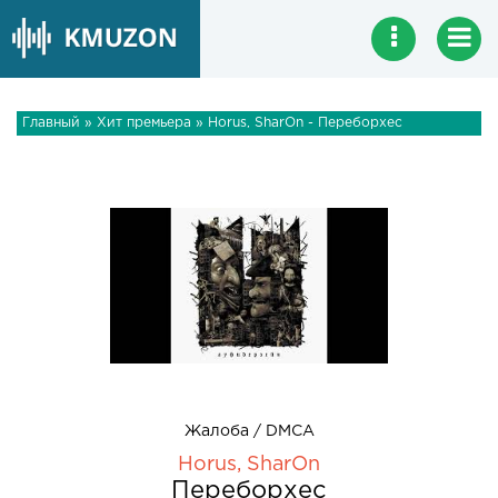
Главный
»
Хит премьера
» Horus, SharOn - Переборхес
Жалоба / DMCA
Horus, SharOn
Переборхес