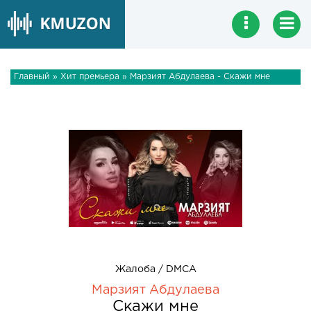
Главный
»
Хит премьера
» Марзият Абдулаева - Скажи мне
Жалоба / DMCA
Марзият Абдулаева
Скажи мне