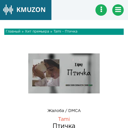
Главный
»
Хит премьера
» Tami - Птичка
Жалоба / DMCA
Tami
Птичка