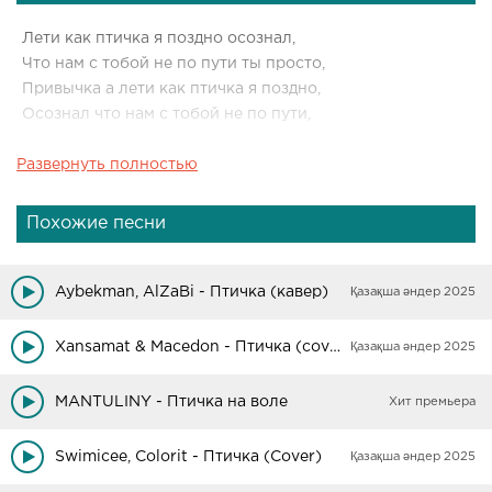
Лети как птичка я поздно осознал,
Что нам с тобой не по пути ты просто,
Привычка а лети как птичка я поздно,
Осознал что нам с тобой не по пути,
Развернуть полностью
Ты просто привычка а лети как птичка,
А поцелуи твои нежели так горячи,
Я потерял себя в ночи прошло месяца,
Похожие песни
Я не могу владеть собой я не могу понять,
Себя оу что случилось со мной мне так,
Aybekman, AlZaBi - Птичка (кавер)
Қазақша әндер 2025
Надоела вся эта суета а я так хочу увидеть,
Снова светлый день я так хочу радоваться,
Xansamat & Macedon - Птичка (cover)
Қазақша әндер 2025
Этой жизни но не могу всё потому
MANTULINY - Птичка на воле
Хит премьера
Swimicee, Colorit - Птичка (Cover)
Қазақша әндер 2025