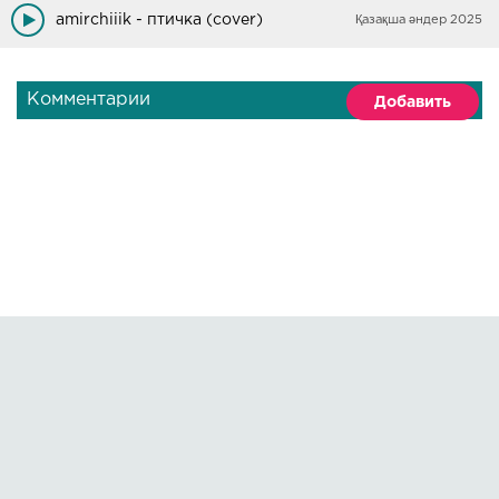
amirchiiik - птичка (cover)
Қазақша әндер 2025
Комментарии
Добавить
Правообладателям
О сайте
По всем вопросам пишите на:
kmuzoncom@mail.ru