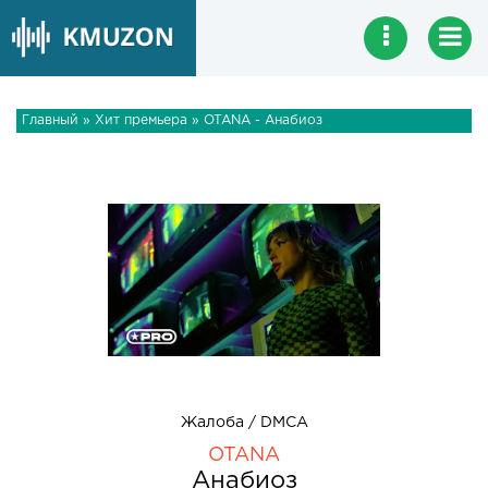
Главный
»
Хит премьера
» OTANA - Анабиоз
Жалоба / DMCA
OTANA
Анабиоз