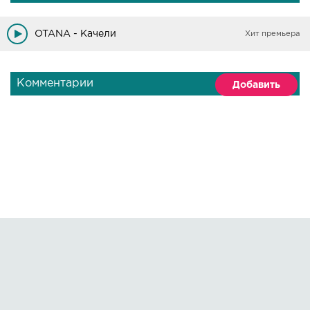
OTANA - Качели
Хит премьера
Комментарии
Добавить
Правообладателям
О сайте
По всем вопросам пишите на:
kmuzoncom@mail.ru