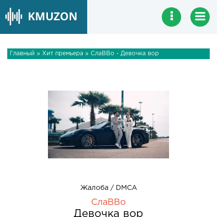
Главный
»
Хит премьера
» СлаВВо - Девочка вор
Жалоба / DMCA
СлаВВо
Девочка вор