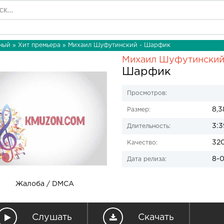
ный
»
Хит премьера
» Михаил Шуфутинский - Шарфик
Михаил Шуфутински
Шарфик
Просмотров:
8,3
Размер:
3:3
Длительность:
32
Качество:
8-0
Дата релиза:
Жалоба / DMCA
Слушать
Скачать