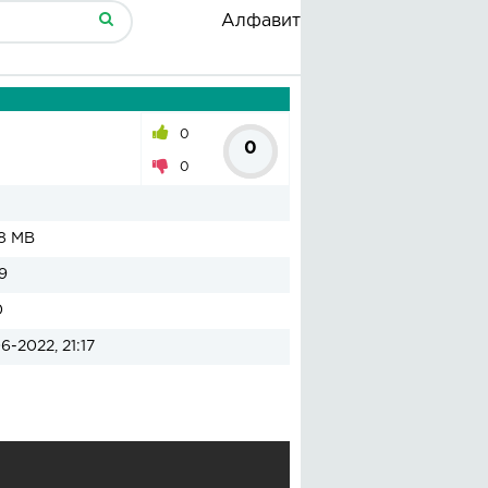
Алфавит
й
0
0
0
8 MB
9
0
6-2022, 21:17