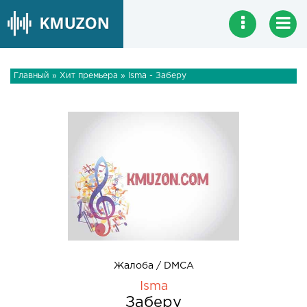
Главный
»
Хит премьера
» Isma - Заберу
Жалоба / DMCA
Isma
Заберу