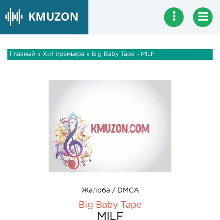
Главный
»
Хит премьера
» Big Baby Tape - MILF
Жалоба / DMCA
Big Baby Tape
MILF