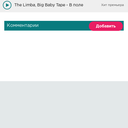
The Limba, Big Baby Tape - В поле
Хит премьера
Комментарии
Добавить
Правообладателям
О сайте
По всем вопросам пишите на:
kmuzoncom@mail.ru