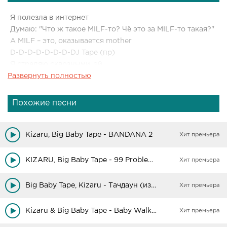
Я полезла в интернет
Думаю: "Что ж такое MILF-то? Чё это за MILF-то такая?"
А MILF – это, оказывается mother
D-D-D-D-D-D-D-DJ Tape (пр)
Я стреляю сквозными, эй
Развернуть полностью
Pimp nigga shit
Boss shit nigga 2k18
Nigger, ты гей, what?
Похожие песни
Пум-пум
Мне нужны большие мамы, MILF-актрисы (35+)
Skinny-суке не попасть на закулисы (skinny ho)
Kizaru, Big Baby Tape - BANDANA 2
Хит премьера
Roll'ю backwood, в ziplock'е кипарис (я курю dope,
Cypress Hill)
KIZARU, Big Baby Tape - 99 Problems
Хит премьера
Она не устанет тверкать на мой wrist (эй, twerk-a-twerk,
эй, эй, what?)
Big Baby Tape, Kizaru - Тачдаун (из тик тока)
Хит премьера
Kizaru & Big Baby Tape - Baby Walker (slowed + reverb)
Хит премьера